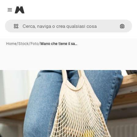
Magnific
Close menu
Cerca 
Home
/
Stock
/
Foto
/
Mano che tiene il sa…