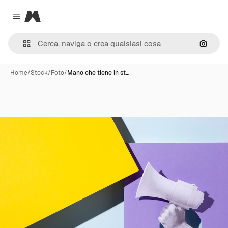
Magnific
Close menu
Cerca 
Home
/
Stock
/
Foto
/
Mano che tiene in st…