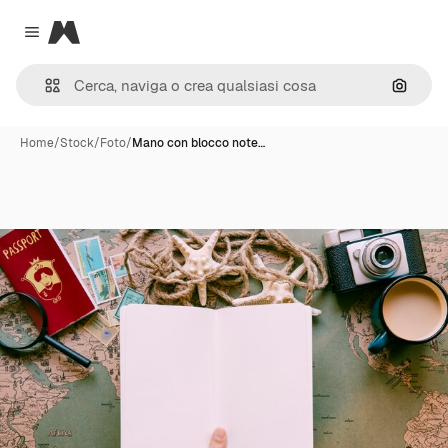
Magnific
Close menu
Cerca 
Home
/
Stock
/
Foto
/
Mano con blocco note…