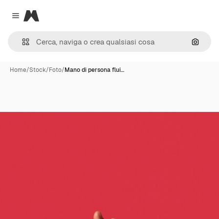
Magnific
Close menu
Cerca 
Home
/
Stock
/
Foto
/
Mano di persona flui…