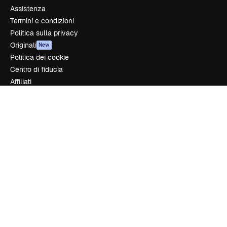
Assistenza
Termini e condizioni
Politica sulla privacy
Originali
New
Politica dei cookie
Centro di fiducia
Affiliati
Aziende
Azienda
Prezzi
Chi siamo
Recensioni
Lavora con noi
Cerca tendenze
Blog
Eventi
Slidesgo