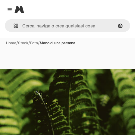
Magnific
Close menu
Cerca 
Home
/
Stock
/
Foto
/
Mano di una persona …