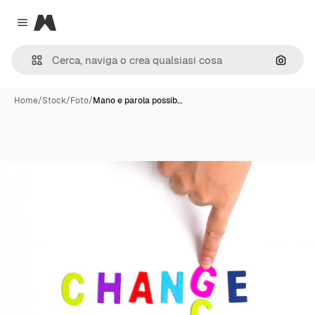
Magnific
Close menu
Cerca 
Home
/
Stock
/
Foto
/
Mano e parola possib…