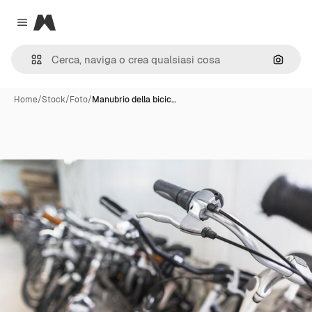
Magnific
Close menu
Cerca 
Home
/
Stock
/
Foto
/
Manubrio della bicic…