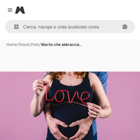
Magnific
Close menu
Cerca 
Home
/
Stock
/
Foto
/
Marito che abbraccia…