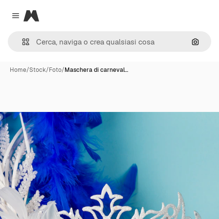
Magnific
Close menu
Cerca 
Home
/
Stock
/
Foto
/
Maschera di carneval…