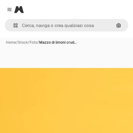
Magnific
Close menu
Cerca 
Home
/
Stock
/
Foto
/
Mazzo di limoni crud…