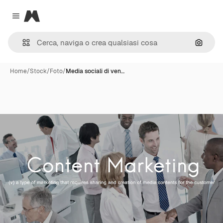
Magnific
Close menu
Cerca 
Home
/
Stock
/
Foto
/
Media sociali di ven…