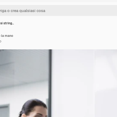
si string…
o la mano
o