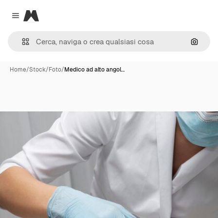
Magnific
Close menu
Cerca 
Home
/
Stock
/
Foto
/
Medico ad alto angol…