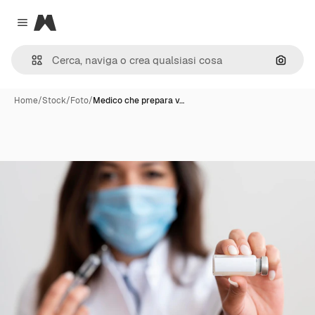
Magnific
Close menu
Cerca 
Home
/
Stock
/
Foto
/
Medico che prepara v…