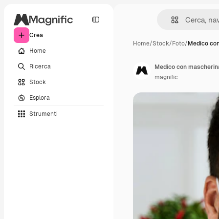
Crea
Home
/
Stock
/
Foto
/
Medico co
Home
Ricerca
Medico con mascherina
magnific
Stock
Esplora
Strumenti