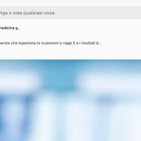
medicina g…
Medico di medicina generale che ispeziona le scansioni a raggi X e i risultati degli esami in una clinica medica