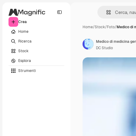
Crea
Home
/
Stock
/
Foto
/
Medico di 
Home
Ricerca
DC Studio
Stock
Esplora
Strumenti