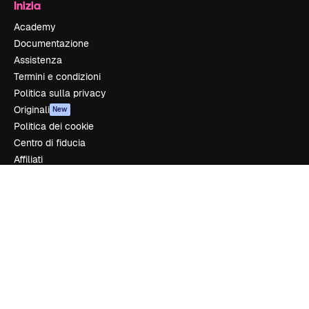
Inizia
Academy
Documentazione
Assistenza
Termini e condizioni
Politica sulla privacy
Originali
New
Politica dei cookie
Centro di fiducia
Affiliati
Aziende
Azienda
Prezzi
Chi siamo
Recensioni
Lavora con noi
Cerca tendenze