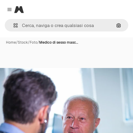
Magnific
Close menu
Cerca 
Home
/
Stock
/
Foto
/
Medico di sesso masc…