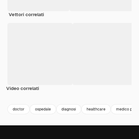
Vettori correlati
Video correlati
Premium
Premium
Premium
Premium
doctor
ospedale
diagnosi
healthcare
medico pazi