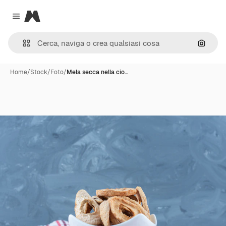
Magnific
Close menu
Cerca 
Home
/
Stock
/
Foto
/
Mela secca nella cio…