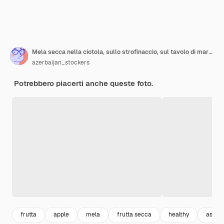
Mela secca nella ciotola, sullo strofinaccio, sul tavolo di marmo.
azerbaijan_stockers
Potrebbero piacerti anche queste foto.
frutta
apple
mela
frutta secca
healthy
asciu