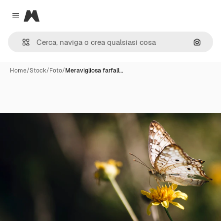
Magnific
Close menu
Cerca 
Home
/
Stock
/
Foto
/
Meravigliosa farfall…