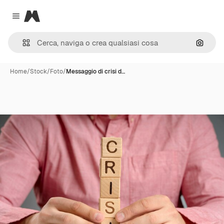
Magnific
Close menu
Cerca 
Home
/
Stock
/
Foto
/
Messaggio di crisi d…