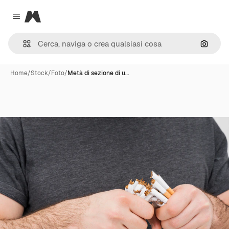
Magnific
Close menu
Cerca 
Home
/
Stock
/
Foto
/
Metà di sezione di u…