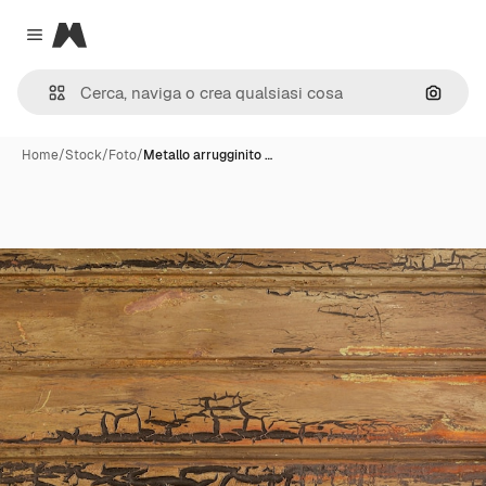
Magnific
Close menu
Cerca 
Home
/
Stock
/
Foto
/
Metallo arrugginito …