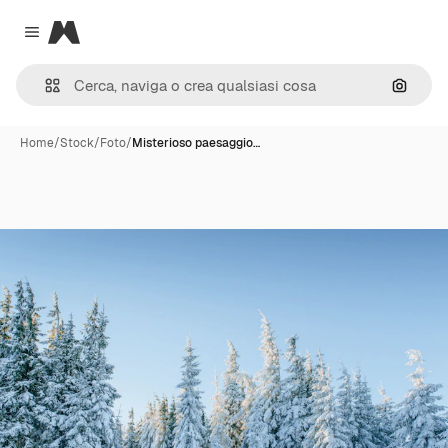
Magnific
Close menu
Cerca 
Home
/
Stock
/
Foto
/
Misterioso paesaggio…