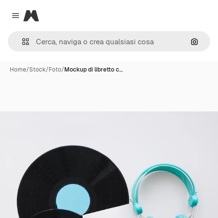
Magnific
Close menu
Cerca 
Home
/
Stock
/
Foto
/
Mockup di libretto c…