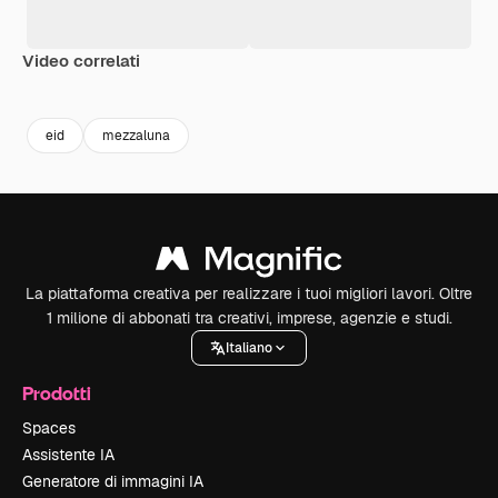
Video correlati
Premium
Premium
Premium
Premium
eid
mezzaluna
La piattaforma creativa per realizzare i tuoi migliori lavori. Oltre
1 milione di abbonati tra creativi, imprese, agenzie e studi.
Italiano
Prodotti
Spaces
Assistente IA
Generatore di immagini IA