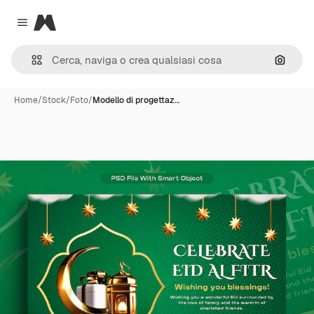
Magnific
Close menu
Cerca 
Home
/
Stock
/
Foto
/
Modello di progettaz…