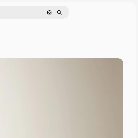
Cerca per immagine
Ricerca