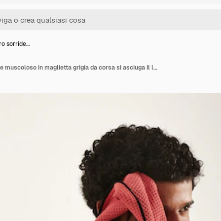
ro sorride…
Modello nero sorridente muscoloso in maglietta grigia da corsa si asciuga il lato del viso con un asciugamano rosso che guarda lontano da