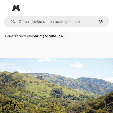
Magnific
Close menu
Cerca 
Home
/
Stock
/
Foto
/
Montagne sotto un ci…