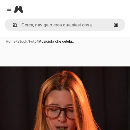
Magnific
Close menu
Cerca 
Home
/
Stock
/
Foto
/
Musicista che celebr…