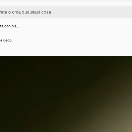
ta con pia…
te deco