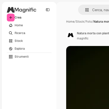
Crea
Home
/
Stock
/
Foto
/
Natura mor
Home
Ricerca
Natura morta con pian
magnific
Stock
Esplora
Strumenti