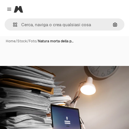
Magnific
Close menu
Cerca 
Home
/
Stock
/
Foto
/
Natura morta della p…