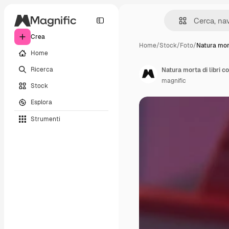
Crea
Home
/
Stock
/
Foto
/
Natura mort
Home
Ricerca
Natura morta di libri c
magnific
Stock
Esplora
Strumenti