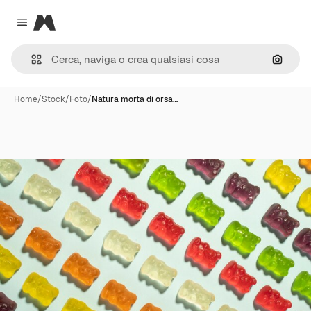
Magnific
Close menu
Cerca 
Home
/
Stock
/
Foto
/
Natura morta di orsa…