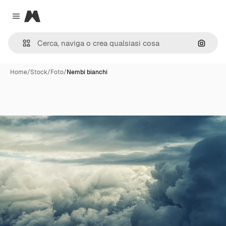
Magnific
Close menu
Cerca 
Home
/
Stock
/
Foto
/
Nembi bianchi