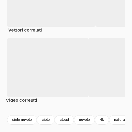
Vettori correlati
Video correlati
Premium
Premium
Premium
Premium
Generato da
cielo nuvole
cielo
cloud
nuvole
4k
natura