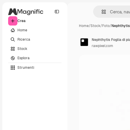
Crea
Home
/
Stock
/
Foto
/
Nephthytis 
Home
Ricerca
Nephthytis Foglia di p
rawpixel.com
Stock
Esplora
Strumenti