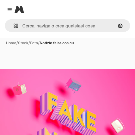
Magnific
Close menu
Cerca 
Home
/
Stock
/
Foto
/
Notizie false con cu…