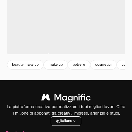
beauty make up
make up
polvere
cosmetici
color
La piattaforma creativa per realizzare i tuoi migliori lavori. Oltre
1 milione di abbonati tra creativi, imprese, agenzie e studi.
Italiano