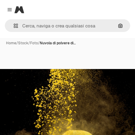
Magnific
Close menu
Cerca 
Home
/
Stock
/
Foto
/
Nuvola di polvere di…