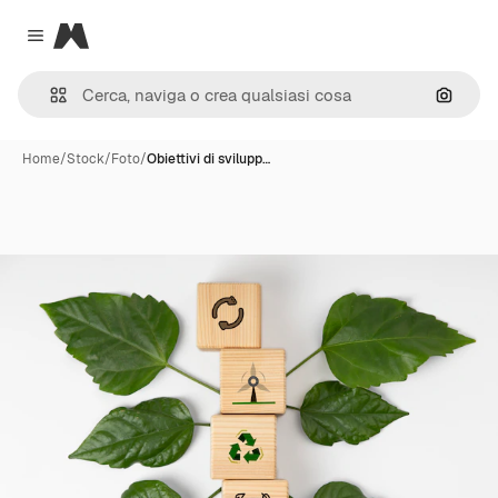
Magnific
Close menu
Cerca 
Home
/
Stock
/
Foto
/
Obiettivi di svilupp…