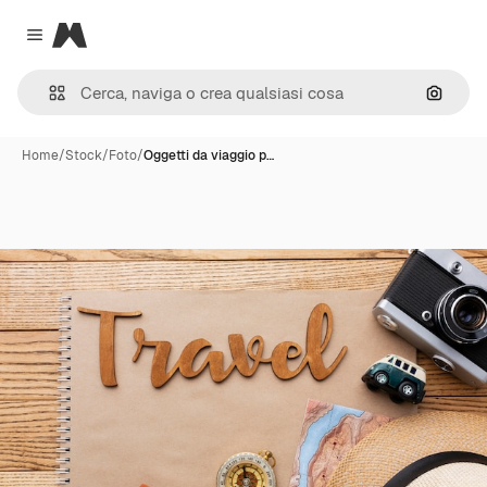
Magnific
Close menu
Cerca 
Home
/
Stock
/
Foto
/
Oggetti da viaggio p…