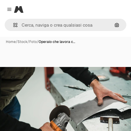
Magnific
Close menu
Cerca 
Home
/
Stock
/
Foto
/
Operaio che lavora c…