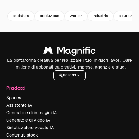
Premium
Premium
Premium
Premium
saldatura
produzione
worker
industria
sicurezza
La piattaforma creativa per realizzare i tuoi migliori lavori. Oltre
1 milione di abbonati tra creativi, imprese, agenzie e studi.
Italiano
Prodotti
Spaces
Assistente IA
Generatore di immagini IA
Generatore di video IA
Sintetizzatore vocale IA
Contenuti stock