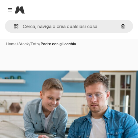
Magnific
Close menu
Cerca 
Home
/
Stock
/
Foto
/
Padre con gli occhia…