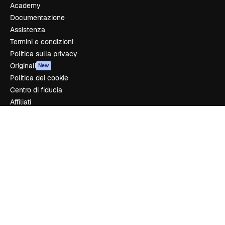
Academy
Documentazione
Assistenza
Termini e condizioni
Politica sulla privacy
Originali
New
Politica dei cookie
Centro di fiducia
Affiliati
Aziende
Azienda
Prezzi
Chi siamo
Recensioni
Lavora con noi
Cerca tendenze
Blog