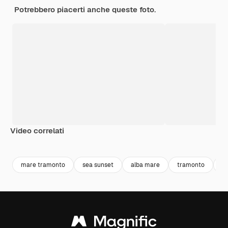
Potrebbero piacerti anche queste foto.
Video correlati
Premium
Premium
Generato dall'IA
Premium
Premium
mare tramonto
sea sunset
alba mare
tramonto
b