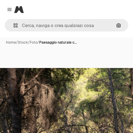
Magnific
Close menu
Cerca 
Home
/
Stock
/
Foto
/
Paesaggio naturale c…