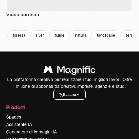
Video correlati
Premium
Premium
Premium
Premium
foresta
river
fiume
natura
landscape
terreno
La piattaforma creativa per realizzare i tuoi migliori lavori. Oltre
1 milione di abbonati tra creativi, imprese, agenzie e studi.
Italiano
Prodotti
Spaces
Assistente IA
Generatore di immagini IA