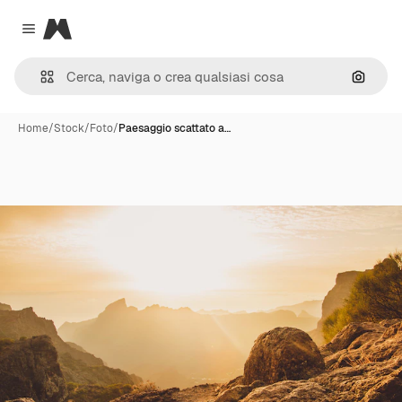
Magnific
Close menu
Cerca 
Home
/
Stock
/
Foto
/
Paesaggio scattato a…