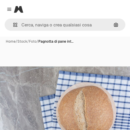
Magnific
Close menu
Cerca 
Home
/
Stock
/
Foto
/
Pagnotta di pane int…