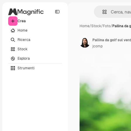
Crea
Home
/
Stock
/
Foto
/
Pallina da g
Home
Ricerca
Pallina da golf sul ver
jcomp
Stock
Esplora
Strumenti