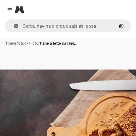
Magnific
Close menu
Cerca 
Home
/
Stock
/
Foto
/
Pane a fette su cing…