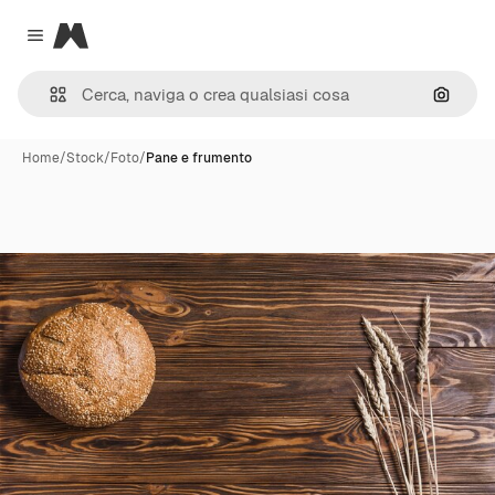
Magnific
Close menu
Cerca 
Home
/
Stock
/
Foto
/
Pane e frumento