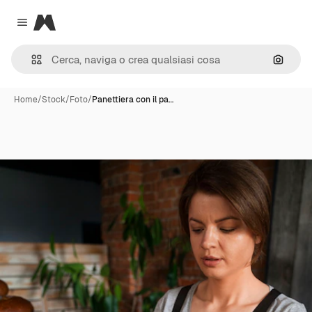
Magnific
Close menu
Cerca 
Home
/
Stock
/
Foto
/
Panettiera con il pa…