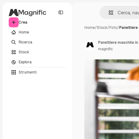
Crea
Home
/
Stock
/
Foto
/
Panettiere
Home
Ricerca
magnific
Stock
Esplora
Strumenti