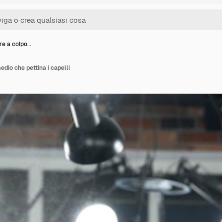
re a colpo…
dio che pettina i capelli